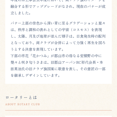
融合する形でアップグレードがなされ、現在のバナーが成
立しました。
バナー上部の空色から深い青に至るグラデーションと星々
は、秩序と調和の表れとしての宇宙（コスモス）を表現
し、太陽、月及び地球が並んだ様子は、日食発生時の配列
となっており、両クラブが合併によって力強く再生を図ろ
うとする決意を表現しています。
下部の市花「花かつみ」が郡山市の母なる安積野の中に
楚々と咲き匂うさまは、旧郡山アーバンRC初代会長・本
田英治氏の旧クラブ旗図案に敬意を表し、その意匠の一部
を継承しデザインしています。
ロータリーとは
ABOUT ROTARY CLUB