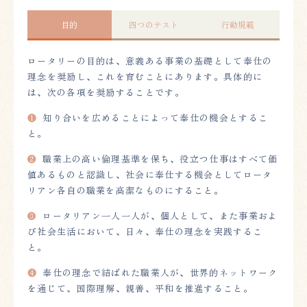
目的
四つのテスト
行動規範
ロータリーの目的は、意義ある事業の基礎として奉仕の
理念を奨励し、これを育むことにあります。具体的に
は、次の各項を奨励することです。
❶
知り合いを広めることによって奉仕の機会とするこ
と。
❷
職業上の高い倫理基準を保ち、役立つ仕事はすべて価
値あるものと認識し、社会に奉仕する機会としてロータ
リアン各自の職業を高潔なものにすること。
❸
ロータリアン一人一人が、個人として、また事業およ
び社会生活において、日々、奉仕の理念を実践するこ
と。
❹
奉仕の理念で結ばれた職業人が、世界的ネットワーク
を通じて、国際理解、親善、平和を推進すること。